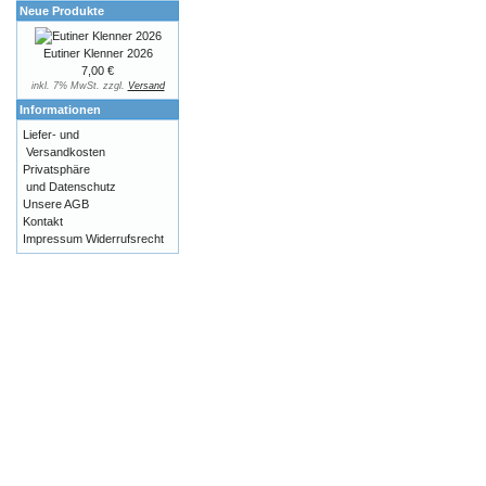
Neue Produkte
Eutiner Klenner 2026
7,00 €
inkl. 7% MwSt. zzgl.
Versand
Informationen
Liefer- und
Versandkosten
Privatsphäre
und Datenschutz
Unsere AGB
Kontakt
Impressum
Widerrufsrecht