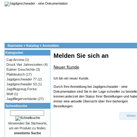
Startseite
»
Katalog
»
Anmelden
Kategorien
Melden Sie sich an
Cap Arcona
(1)
Druck Vier Jahreszeiten
(4)
Neuer Kunde
Eutiner Geschichte
(3)
Plattdeutsch
(17)
Ich bin ein neuer Kunde.
Jagdgeschwader 77
(2)
Jagdgeschwader 53
(1)
Durch Ihre Anmeldung bei Jagdgeschwader - eine
Jagdflugzeug Focke
Dokumentation sind Sie in der Lage schneller zu bestelle
Wulf
(1)
kennen jederzeit den Status Ihrer Bestellungen und hab
Jagdfliegerverbände
(27)
immer eine aktuelle Übersicht über Ihre bisherigen
Schnellsuche
Bestellungen.
Weiter
Verwenden Sie Stichworte,
um ein Produkt zu finden.
erweiterte Suche