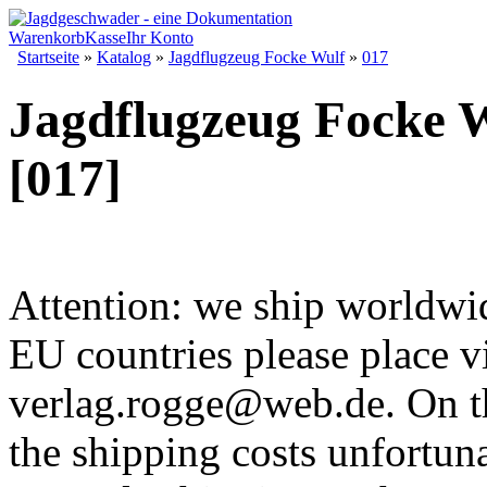
Warenkorb
Kasse
Ihr Konto
Startseite
»
Katalog
»
Jagdflugzeug Focke Wulf
»
017
Jagdflugzeug Focke 
[017]
Attention: we ship worldwi
EU countries please place v
verlag.rogge@web.de. On t
the shipping costs unfortuna