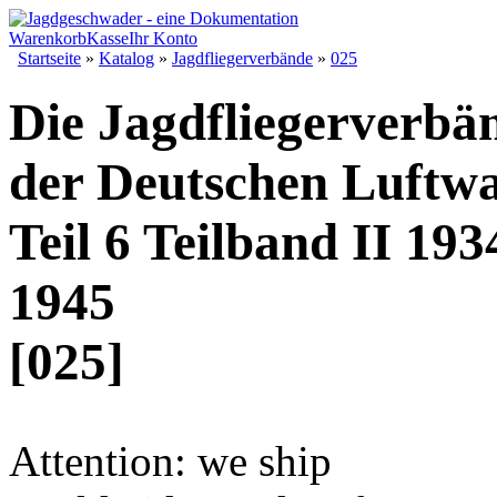
Warenkorb
Kasse
Ihr Konto
Startseite
»
Katalog
»
Jagdfliegerverbände
»
025
Die Jagdfliegerverbä
der Deutschen Luftwa
Teil 6 Teilband II 193
1945
[025]
Attention: we ship