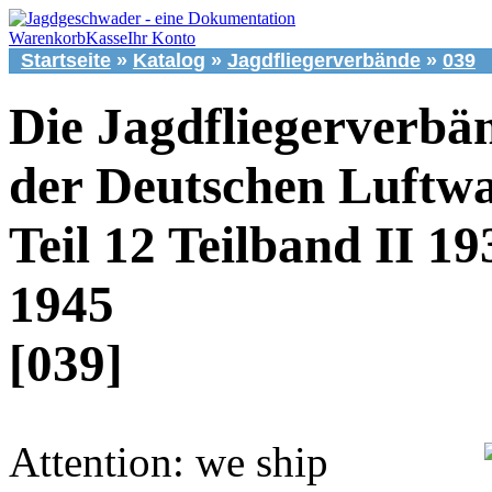
Warenkorb
Kasse
Ihr Konto
Startseite
»
Katalog
»
Jagdfliegerverbände
»
039
Die Jagdfliegerverbä
der Deutschen Luftwa
Teil 12 Teilband II 19
1945
[039]
Attention: we ship