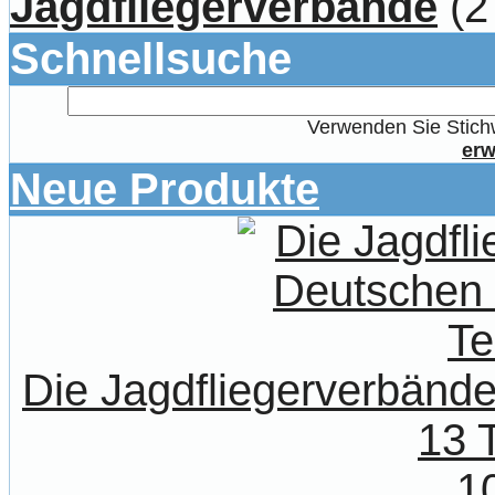
Jagdfliegerverbände
(2
Schnellsuche
Verwenden Sie Stichw
erw
Neue Produkte
Die Jagdfliegerverbände
13 T
1