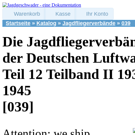
Warenkorb
Kasse
Ihr Konto
Startseite
»
Katalog
»
Jagdfliegerverbände
»
039
Die Jagdfliegerverbä
der Deutschen Luftwa
Teil 12 Teilband II 19
1945
[039]
Attention: we ship