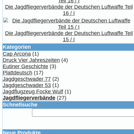
Die Jagdfliegerverbände der Deutschen Luftwaffe Teil
16 / I
Die Jagdfliegerverbände der Deutschen Luftwaffe Teil
15 / I
Kategorien
Cap Arcona
(1)
Druck Vier Jahreszeiten
(4)
Eutiner Geschichte
(3)
Plattdeutsch
(17)
Jagdgeschwader 77
(2)
Jagdgeschwader 53
(1)
Jagdflugzeug Focke Wulf
(1)
Jagdfliegerverbände
(27)
Schnellsuche
Neue Produkte