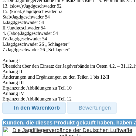
2. Die Jagdfliegerverbände im Einsatz im Osten – 3. Februar bis 31
13. (slow.)/Jagdgeschwader 52
15. (kroat.)/Jagdgeschwader 52
Stab/Jagdgeschwader 54
I./Jagdgeschwader 54
II./Jagdgeschwader 54
4. (Jabo)/Jagdgeschwader 54
IV./Jagdgeschwader 54
I./Jagdgeschwader 26 „Schlageter“
7./Jagdgeschwader 26 „Schlageter“
Anhang I
Übersicht über den Einsatz der Jagdverbände im Osten 4.2. – 31.12.
Anhang II
Änderungen und Ergänzungen zu den Teilen 1 bis 12/II
Anhang III
Ergänzende Abbildungen zu Teil 10
Anhang IV
Ergänzende Abbildungen zu Teil 12
In den Warenkorb
Bewertungen
Kunden, die dieses Produkt gekauft haben, haben 