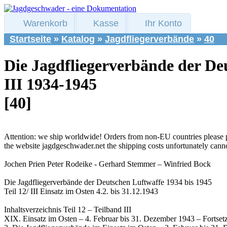
Warenkorb
Kasse
Ihr Konto
Startseite
»
Katalog
»
Jagdfliegerverbände
»
40
Die Jagdfliegerverbände der Deu
III 1934-1945
[40]
Attention: we ship worldwide! Orders from non-EU countries please 
the website jagdgeschwader.net the shipping costs unfortunately cann
Jochen Prien Peter Rodeike - Gerhard Stemmer – Winfried Bock
Die Jagdfliegerverbände der Deutschen Luftwaffe 1934 bis 1945
Teil 12/ III Einsatz im Osten 4.2. bis 31.12.1943
Inhaltsverzeichnis Teil 12 – Teilband III
XIX. Einsatz im Osten – 4. Februar bis 31. Dezember 1943 – Fortset