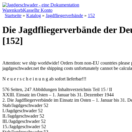
Warenkorb
Kasse
Ihr Konto
Startseite
»
Katalog
»
Jagdfliegerverbände
»
152
Die Jagdfliegerverbände der Deu
[152]
Attention: we ship worldwide! Orders from non-EU countries please 
jagdgeschwader.net the shipping costs unfortunately cannot be calcul
N e u e r s c h e i n u n g ab sofort lieferbar!!!
576 Seiten, 247 Abbildungen Inhaltsverzeichnis Teil 15 / II
XXIII. Einsatz im Osten – 1. Januar bis 31. Dezember 1944
2. Die Jagdfliegerverbände im Einsatz im Osten – 1. Januar bis 31. 
Stab/Jagdgeschwader 52
I./Jagdgeschwader 52
II./Jagdgeschwader 52
III./Jagdgeschwader 52
15./Jagdgeschwader 52
Stab/Jagdgeschwader 53