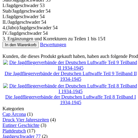
I./Jagdgeschwader 53
Stab/Jagdgeschwader 54
I./Jagdgeschwader 54
II./Jagdgeschwader 54
4.(Jabo)/Jagdgeschwader 54
IV./Jagdgeschwader 54
3. Ergänzungen und Korrekturen zu Teilen 1 bis 15/I
Bewertungen
In den Warenkorb
Kunden, die dieses Produkt gekauft haben, haben auch folgende Prod
Die Jagdfliegerverbände der Deutschen Luftwaffe Teil 9 Teilband II
1934-1945
Die Jagdfliegerverbände der Deutschen Luftwaffe Teil 8 Teilband I
1934-1945
Kategorien
Cap Arcona
(1)
Druck Vier Jahreszeiten
(4)
Eutiner Geschichte
(3)
Plattdeutsch
(17)
Jagdgeschwader 77
(2)