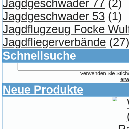
Jagdgeschwader 77
(2)
Jagdgeschwader 53
(1)
Jagdflugzeug Focke Wul
Jagdfliegerverbände
(27
Schnellsuche
Verwenden Sie Stichw
erw
Neue Produkte