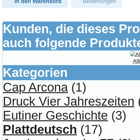
In den Warenkorb
Bewertungen
Kunden, die dieses Pro
auch folgende Produkte
All
Kategorien
Cap Arcona
(1)
Druck Vier Jahreszeiten
Eutiner Geschichte
(3)
Plattdeutsch
(17)