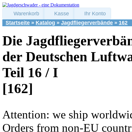
Warenkorb
Kasse
Ihr Konto
Startseite
»
Katalog
»
Jagdfliegerverbände
»
162
Die Jagdfliegerverbä
der Deutschen Luftwa
Teil 16 / I
[162]
Attention: we ship worldwi
Orders from non-EU countri