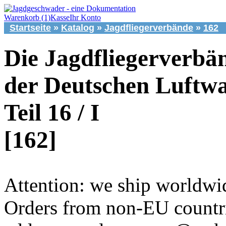
Warenkorb (1)
Kasse
Ihr Konto
Startseite
»
Katalog
»
Jagdfliegerverbände
»
162
Die Jagdfliegerverbä
der Deutschen Luftwa
Teil 16 / I
[162]
Attention: we ship worldwi
Orders from non-EU countri