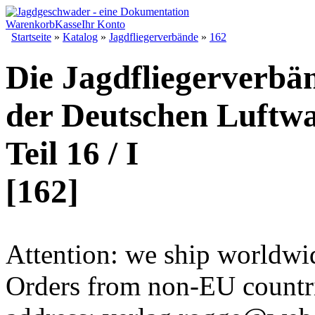
Warenkorb
Kasse
Ihr Konto
Startseite
»
Katalog
»
Jagdfliegerverbände
»
162
Die Jagdfliegerverbä
der Deutschen Luftwa
Teil 16 / I
[162]
Attention: we ship worldwi
Orders from non-EU countri