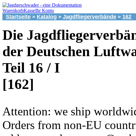
Warenkorb
Kasse
Ihr Konto
Startseite
»
Katalog
»
Jagdfliegerverbände
»
162
Die Jagdfliegerverbä
der Deutschen Luftwa
Teil 16 / I
[162]
Attention: we ship worldwi
Orders from non-EU countri