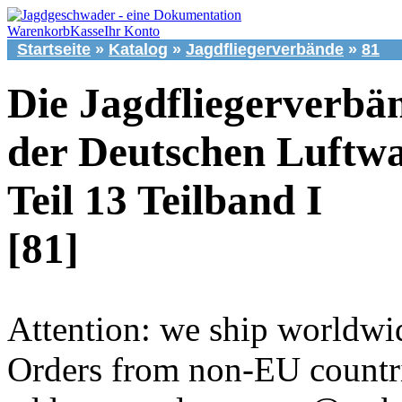
Warenkorb
Kasse
Ihr Konto
Startseite
»
Katalog
»
Jagdfliegerverbände
»
81
Die Jagdfliegerverbä
der Deutschen Luftwa
Teil 13 Teilband I
[81]
Attention: we ship worldwi
Orders from non-EU countri