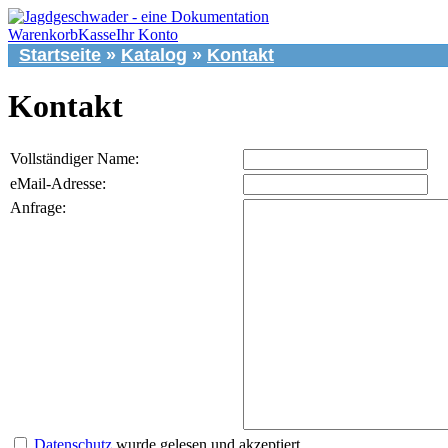
Warenkorb
Kasse
Ihr Konto
Startseite
»
Katalog
»
Kontakt
Kontakt
Vollständiger Name:
eMail-Adresse:
Anfrage:
Datenschutz
wurde gelesen und akzeptiert