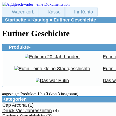
Warenkorb
Kasse
Ihr Konto
Startseite
»
Katalog
»
Eutiner Geschichte
Eutiner Geschichte
Produkte-
Eutin 
Eutin 
Das w
angezeigte Produkte:
1
bis
3
(von
3
insgesamt)
Kategorien
Cap Arcona
(1)
Druck Vier Jahreszeiten
(4)
Eutiner Geschichte
(3)