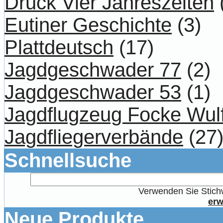
Druck Vier Jahreszeiten
Eutiner Geschichte
(3)
Plattdeutsch
(17)
Jagdgeschwader 77
(2)
Jagdgeschwader 53
(1)
Jagdflugzeug Focke Wul
Jagdfliegerverbände
(27
Schnellsuche
Verwenden Sie Stichw
erw
Neue Produkte