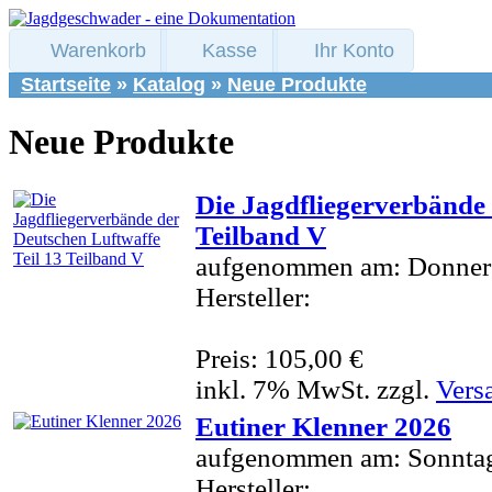
Warenkorb
Kasse
Ihr Konto
Startseite
»
Katalog
»
Neue Produkte
Neue Produkte
Die Jagdfliegerverbände 
Teilband V
aufgenommen am: Donners
Hersteller:
Preis: 105,00 €
inkl. 7% MwSt. zzgl.
Vers
Eutiner Klenner 2026
aufgenommen am: Sonntag
Hersteller: