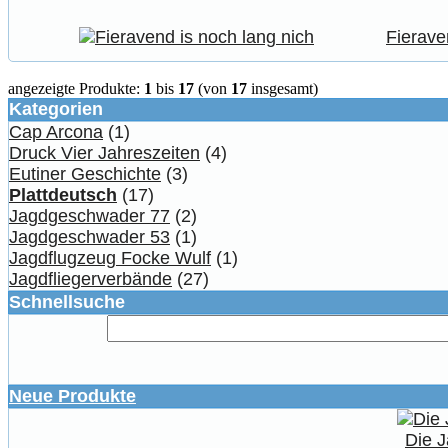
Fierave
angezeigte Produkte:
1
bis
17
(von
17
insgesamt)
Kategorien
Cap Arcona
(1)
Druck Vier Jahreszeiten
(4)
Eutiner Geschichte
(3)
Plattdeutsch
(17)
Jagdgeschwader 77
(2)
Jagdgeschwader 53
(1)
Jagdflugzeug Focke Wulf
(1)
Jagdfliegerverbände
(27)
Schnellsuche
Neue Produkte
Die J