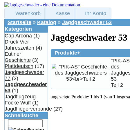
Warenkorb
Kasse
Ihr Konto
Startseite
»
Katalog
»
Jagdgeschwader 53
Kategorien
Jagdgeschwader 53
Cap Arcona
(1)
Druck Vier
Jahreszeiten
(4)
Produkte+
Eutiner
Geschichte
(3)
"PIK-AS
Plattdeutsch
(17)
des
Jagdgeschwader
Jagdge
77
(2)
53
Jagdgeschwader
Teil 2
53
(1)
Jagdflugzeug
angezeigte Produkte:
1
bis
1
(von
1
insgesa
Focke Wulf
(1)
Jagdfliegerverbände
(27)
Schnellsuche