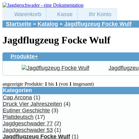
Warenkorb
Kasse
Ihr Konto
Startseite
»
Katalog
»
Jagdflugzeug Focke Wulf
Jagdflugzeug Focke Wulf
Produkte+
Jagdflugzeu
angezeigte Produkte:
1
bis
1
(von
1
insgesamt)
Kategorien
Cap Arcona
(1)
Druck Vier Jahreszeiten
(4)
Eutiner Geschichte
(3)
Plattdeutsch
(17)
Jagdgeschwader 77
(2)
Jagdgeschwader 53
(1)
Jagdflugzeug Focke Wulf
(1)