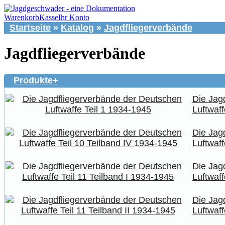
Warenkorb
Kasse
Ihr Konto
Startseite
»
Katalog
»
Jagdfliegerverbände
Jagdfliegerverbände
Produkte+
Die Jag
Luftwaff
Die Jag
Luftwaff
Die Jag
Luftwaff
Die Jag
Luftwaff