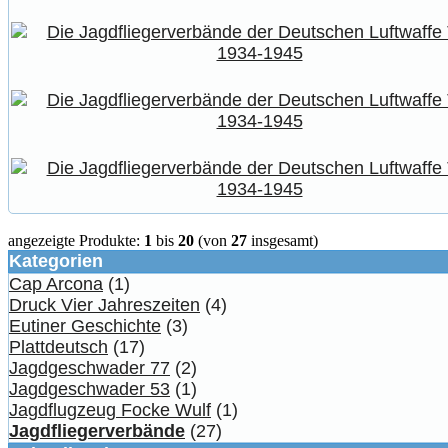
angezeigte Produkte:
1
bis
20
(von
27
insgesamt)
Kategorien
Cap Arcona
(1)
Druck Vier Jahreszeiten
(4)
Eutiner Geschichte
(3)
Plattdeutsch
(17)
Jagdgeschwader 77
(2)
Jagdgeschwader 53
(1)
Jagdflugzeug Focke Wulf
(1)
Jagdfliegerverbände
(27)