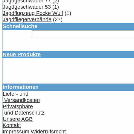
Jagdgeschwader 77
(2)
Jagdgeschwader 53
(1)
Jagdflugzeug Focke Wulf
(1)
Jagdfliegerverbände
(27)
Schnellsuche
Neue Produkte
Informationen
Liefer- und
Versandkosten
Privatsphäre
und Datenschutz
Unsere AGB
Kontakt
Impressum
Widerrufsrecht