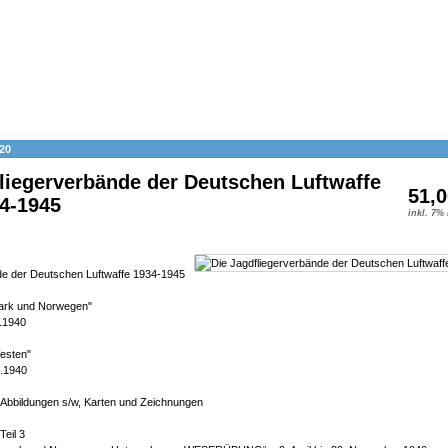
20
liegerverbände der Deutschen Luftwaffe
51,0
34-1945
inkl. 7%
de der Deutschen Luftwaffe 1934-1945
mark und Norwegen"
1.1940
esten"
6.1940
9 Abbildungen s/w, Karten und Zeichnungen
Teil 3