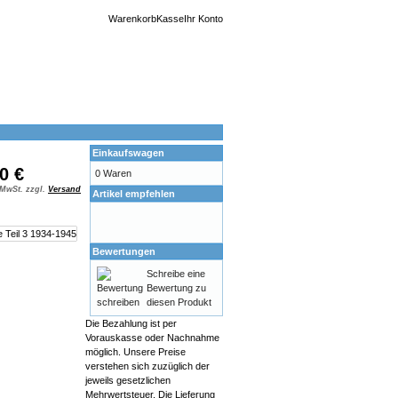
Warenkorb
Kasse
Ihr Konto
Einkaufswagen
0 €
0 Waren
 MwSt. zzgl.
Versand
Artikel empfehlen
Bewertungen
Schreibe eine
Bewertung zu
diesen Produkt
Die Bezahlung ist per
Vorauskasse oder Nachnahme
möglich. Unsere Preise
verstehen sich zuzüglich der
jeweils gesetzlichen
Mehrwertsteuer. Die Lieferung