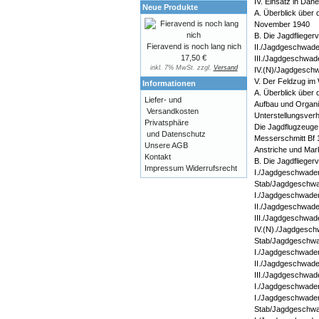
IV. Einsatz in D
Neue Produkte
A. Überblick über
November 1940
B. Die Jagdflieger
Fieravend is noch lang nich
II./Jagdgeschwade
17,50 €
III./Jagdgeschwad
inkl. 7% MwSt. zzgl.
Versand
IV.(N)/Jagdgesch
V. Der Feldzug im 
Informationen
A. Überblick über 
Liefer- und
Aufbau und Organis
Versandkosten
Unterstellungsver
Privatsphäre
Die Jagdflugzeuge
und Datenschutz
Messerschmitt Bf 
Unsere AGB
Anstriche und Mar
Kontakt
B. Die Jagdflieger
Impressum
Widerrufsrecht
I./Jagdgeschwade
Stab/Jagdgeschwa
I./Jagdgeschwade
II./Jagdgeschwade
III./Jagdgeschwad
IV.(N)./Jagdgesch
Stab/Jagdgeschwa
I./Jagdgeschwade
II./Jagdgeschwade
III./Jagdgeschwad
I./Jagdgeschwade
I./Jagdgeschwade
Stab/Jagdgeschwa