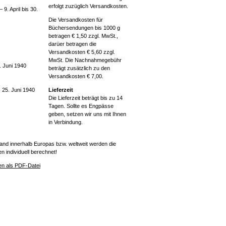
erfolgt zuzüglich Versandkosten.
. April bis 30.
Die Versandkosten für
Büchersendungen bis 1000 g
betragen € 1,50 zzgl. MwSt.,
darüer betragen die
Versandkosten € 5,60 zzgl.
MwSt. Die Nachnahmegebühr
. Juni 1940
beträgt zusätzlich zu den
Versandkosten € 7,00.
Lieferzeit
 25. Juni 1940
Die Lieferzeit beträgt bis zu 14
Tagen. Sollte es Engpässe
geben, setzen wir uns mit Ihnen
in Verbindung.
and innerhalb Europas bzw. weltweit werden die
 individuell berechnet!
n als PDF-Datei