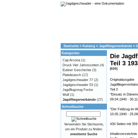
Startseite
»
Katalog
»
Jagdfliegerverbände
»
0
Kategorien
Die Jagdf
Cap Arcona
(1)
Teil 3 19
Druck Vier Jahreszeiten
(4)
[020]
Eutiner Geschichte
(3)
Plattdeutsch
(17)
Originalausgabe
Jagdgeschwader 77
(2)
Jagdfliegerverbän
Jagdgeschwader 53
(1)
Teil 3
Jagdflugzeug Focke
"Einsatz in Däne
Wulf
(1)
09.04.1940 - 30.1
Jagdfliegerverbände
(27)
Schnellsuche
"Der Feldzug im W
10.05.1940 - 25.0
430 Seiten mit 35
Verwenden Sie Stichworte,
um ein Produkt zu finden.
Inhaltsverzeichnis 
erweiterte Suche