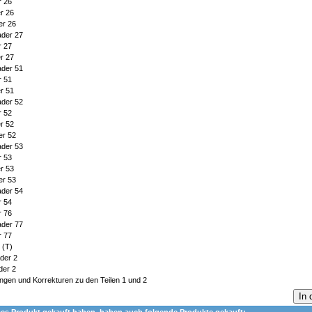
r 26
r 26
er 26
der 27
r 27
r 27
der 51
r 51
r 51
der 52
r 52
r 52
er 52
der 53
r 53
r 53
er 53
der 54
r 54
r 76
der 77
r 77
 (T)
der 2
der 2
gen und Korrekturen zu den Teilen 1 und 2
In