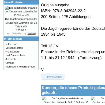
Neue Produkte
Originalausgabe
ISBN: 978-3-942943-22-2
300 Seiten, 175 Abbildungen
Die Jagdfliegerverbände der
Deutschen Luftwaffe Teil 13
Teilband V
Die Jagdfliegerverbände der Deutsc
105,00 €
1934 bis 1945
inkl. 7% MwSt. zzgl.
Versand
Informationen
Liefer- und
Teil 13 / VI
Versandkosten
Einsatz in der Reichsverteidigung 
Privatsphäre
und Datenschutz
1.1. bis 31.12.1944 - (Fortsetzung)
Unsere AGB
Kontakt
Impressum
Widerrufsrecht
V
Bewertungen
Kunden, die dieses Produkt gekau
gekauft: