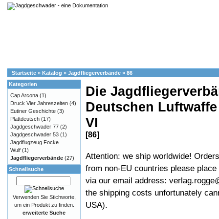
Startseite
»
Katalog
»
Jagdfliegerverbände
»
86
Kategorien
Die Jagdfliegerverb
Cap Arcona
(1)
Deutschen Luftwaffe 
Druck Vier Jahreszeiten
(4)
Eutiner Geschichte
(3)
VI
Plattdeutsch
(17)
Jagdgeschwader 77
(2)
[86]
Jagdgeschwader 53
(1)
Jagdflugzeug Focke
Wulf
(1)
Attention: we ship worldwide! Order
Jagdfliegerverbände
(27)
from non-EU countries please place
Schnellsuche
via our email address: verlag.rogg
the shipping costs unfortunately can
Verwenden Sie Stichworte,
USA).
um ein Produkt zu finden.
erweiterte Suche