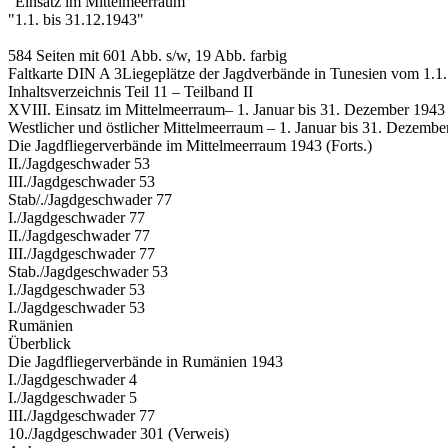
"Einsatz im Mittelmeerraum"
"1.1. bis 31.12.1943"
584 Seiten mit 601 Abb. s/w, 19 Abb. farbig
Faltkarte DIN A 3Liegeplätze der Jagdverbände in Tunesien vom 1.1.
Inhaltsverzeichnis Teil 11 – Teilband II
XVIII. Einsatz im Mittelmeerraum– 1. Januar bis 31. Dezember 1943 
Westlicher und östlicher Mittelmeerraum – 1. Januar bis 31. Dezember
Die Jagdfliegerverbände im Mittelmeerraum 1943 (Forts.)
II./Jagdgeschwader 53
III./Jagdgeschwader 53
Stab/./Jagdgeschwader 77
I./Jagdgeschwader 77
II./Jagdgeschwader 77
III./Jagdgeschwader 77
Stab./Jagdgeschwader 53
I./Jagdgeschwader 53
I./Jagdgeschwader 53
Rumänien
Überblick
Die Jagdfliegerverbände in Rumänien 1943
I./Jagdgeschwader 4
I./Jagdgeschwader 5
III./Jagdgeschwader 77
10./Jagdgeschwader 301 (Verweis)