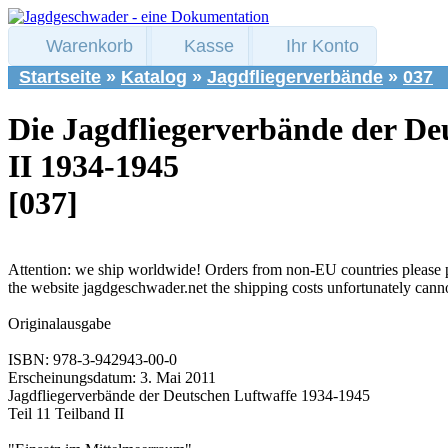
Warenkorb
Kasse
Ihr Konto
Startseite
»
Katalog
»
Jagdfliegerverbände
»
037
Die Jagdfliegerverbände der Deu
II 1934-1945
[037]
Attention: we ship worldwide! Orders from non-EU countries please 
the website jagdgeschwader.net the shipping costs unfortunately cann
Originalausgabe
ISBN: 978-3-942943-00-0
Erscheinungsdatum: 3. Mai 2011
Jagdfliegerverbände der Deutschen Luftwaffe 1934-1945
Teil 11 Teilband II