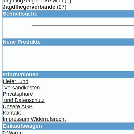
Jagdflugzeug Focke Wulf
(1)
Jagdfliegerverbände
(27)
Schnellsuche
Neue Produkte
Informationen
Liefer- und
Versandkosten
Privatsphäre
und Datenschutz
Unsere AGB
Kontakt
Impressum
Widerrufsrecht
Einkaufswagen
0 Waren