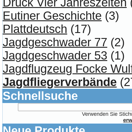
Druck Vier Jahreszeiten
Eutiner Geschichte
(3)
Plattdeutsch
(17)
Jagdgeschwader 77
(2)
Jagdgeschwader 53
(1)
Jagdflugzeug Focke Wul
Jagdfliegerverbände
(2
Schnellsuche
Verwenden Sie Stichw
erw
Neue Produkte