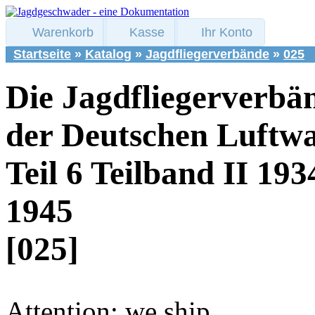
Warenkorb
Kasse
Ihr Konto
Startseite
»
Katalog
»
Jagdfliegerverbände
»
025
Die Jagdfliegerverbä
der Deutschen Luftwa
Teil 6 Teilband II 193
1945
[025]
Attention: we ship