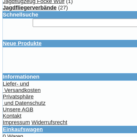
Jagdflugzeug Focke Wulf
(1)
Jagdfliegerverbände
(27)
Schnellsuche
Neue Produkte
Informationen
Liefer- und
Versandkosten
Privatsphäre
und Datenschutz
Unsere AGB
Kontakt
Impressum
Widerrufsrecht
Einkaufswagen
0 Waren