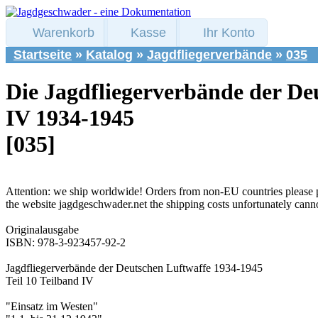
Warenkorb
Kasse
Ihr Konto
Startseite
»
Katalog
»
Jagdfliegerverbände
»
035
Die Jagdfliegerverbände der Deu
IV 1934-1945
[035]
Attention: we ship worldwide! Orders from non-EU countries please 
the website jagdgeschwader.net the shipping costs unfortunately cann
Originalausgabe
ISBN: 978-3-923457-92-2
Jagdfliegerverbände der Deutschen Luftwaffe 1934-1945
Teil 10 Teilband IV
"Einsatz im Westen"