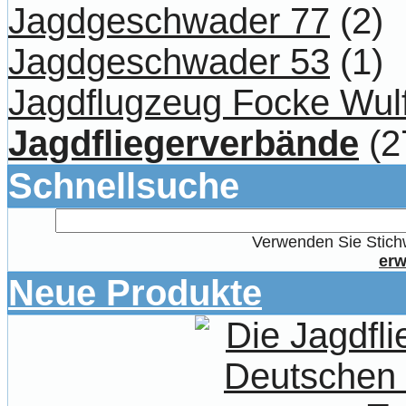
Jagdgeschwader 77
(2)
Jagdgeschwader 53
(1)
Jagdflugzeug Focke Wul
Jagdfliegerverbände
(2
Schnellsuche
Verwenden Sie Stichw
erw
Neue Produkte