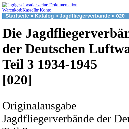
Warenkorb
Kasse
Ihr Konto
Startseite
»
Katalog
»
Jagdfliegerverbände
»
020
Die Jagdfliegerverbä
der Deutschen Luftwa
Teil 3 1934-1945
[020]
Originalausgabe
Jagdfliegerverbände der D