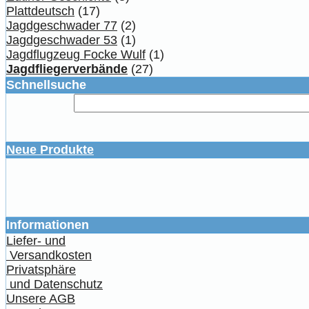
Plattdeutsch
(17)
Jagdgeschwader 77
(2)
Jagdgeschwader 53
(1)
Jagdflugzeug Focke Wulf
(1)
Jagdfliegerverbände
(27)
Schnellsuche
Neue Produkte
Informationen
Liefer- und
Versandkosten
Privatsphäre
und Datenschutz
Unsere AGB