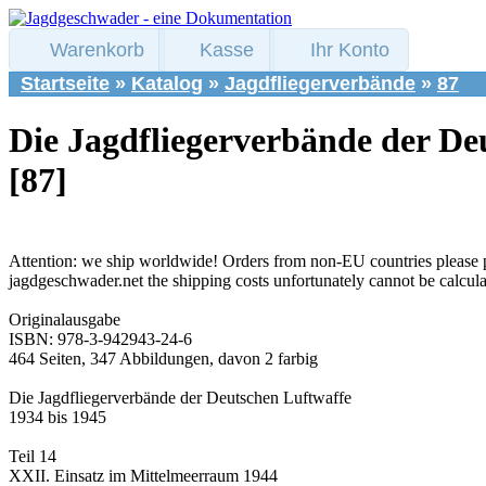
Warenkorb
Kasse
Ihr Konto
Startseite
»
Katalog
»
Jagdfliegerverbände
»
87
Die Jagdfliegerverbände der Deu
[87]
Attention: we ship worldwide! Orders from non-EU countries please 
jagdgeschwader.net the shipping costs unfortunately cannot be calcul
Originalausgabe
ISBN: 978-3-942943-24-6
464 Seiten, 347 Abbildungen, davon 2 farbig
Die Jagdfliegerverbände der Deutschen Luftwaffe
1934 bis 1945
Teil 14
XXII. Einsatz im Mittelmeerraum 1944