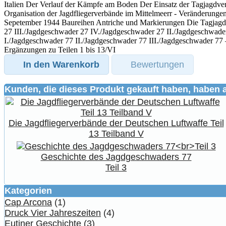
Italien Der Verlauf der Kämpfe am Boden Der Einsatz der Tagjagdver
Organisation der Jagdfliegerverbände im Mittelmeerr - Veränderunge
Sepetember 1944 Baureihen Antriche und Markierungen Die Tagjagdv
27 III./Jagdgeschwader 27 IV./Jagdgeschwader 27 II./Jagdgeschwade
I./Jagdgeschwader 77 II./Jagdgeschwader 77 III./Jagdgeschwader 77 
Ergänzungen zu Teilen 1 bis 13/VI
In den Warenkorb
Bewertungen
Kunden, die dieses Produkt gekauft haben, haben 
Die Jagdfliegerverbände der Deutschen Luftwaffe Teil
13 Teilband V
Geschichte des Jagdgeschwaders 77
Teil 3
Kategorien
Cap Arcona
(1)
Druck Vier Jahreszeiten
(4)
Eutiner Geschichte
(3)