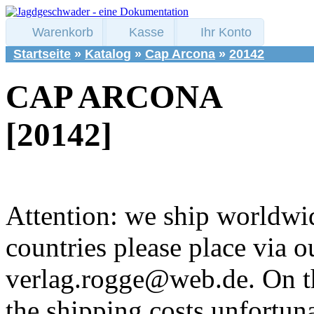
Warenkorb
Kasse
Ihr Konto
Startseite
»
Katalog
»
Cap Arcona
»
20142
CAP ARCONA
[20142]
Attention: we ship worldw
countries please place via o
verlag.rogge@web.de. On t
the shipping costs unfortuna