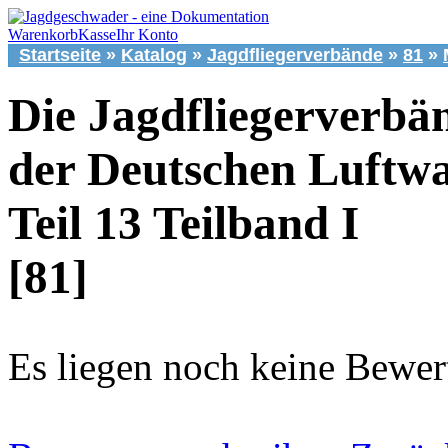
Warenkorb
Kasse
Ihr Konto
Startseite
»
Katalog
»
Jagdfliegerverbände
»
81
»
Die Jagdfliegerverbä
der Deutschen Luftwa
Teil 13 Teilband I
[81]
Es liegen noch keine Bewer