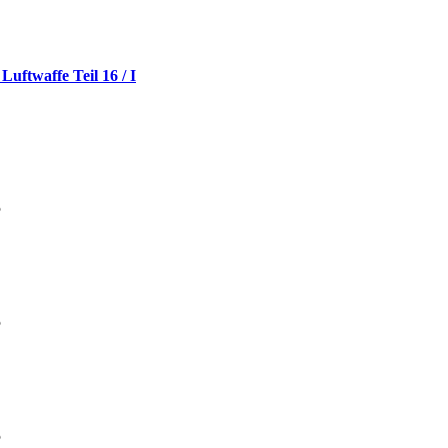
uftwaffe Teil 16 / I
5
5
5