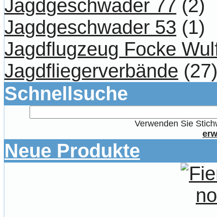
Jagdgeschwader 77
(2)
Jagdgeschwader 53
(1)
Jagdflugzeug Focke Wul
Jagdfliegerverbände
(27
Schnellsuche
Verwenden Sie Stichw
erw
Neue Produkte