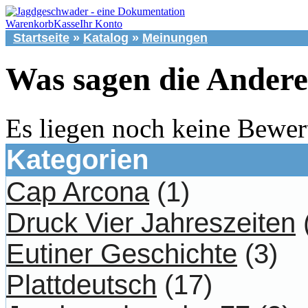
Warenkorb
Kasse
Ihr Konto
Startseite
»
Katalog
»
Meinungen
Was sagen die Ander
Es liegen noch keine Bewer
Kategorien
Cap Arcona
(1)
Druck Vier Jahreszeiten
Eutiner Geschichte
(3)
Plattdeutsch
(17)