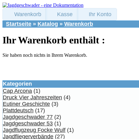
Warenkorb
Kasse
Ihr Konto
Startseite
»
Katalog
»
Warenkorb
Ihr Warenkorb enthält :
Sie haben noch nichts in Ihrem Warenkorb.
Kategorien
Cap Arcona
(1)
Druck Vier Jahreszeiten
(4)
Eutiner Geschichte
(3)
Plattdeutsch
(17)
Jagdgeschwader 77
(2)
Jagdgeschwader 53
(1)
Jagdflugzeug Focke Wulf
(1)
Jagdfliegerverbände
(27)