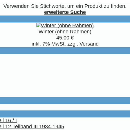
Verwenden Sie Stichworte, um ein Produkt zu finden.
erweiterte Suche
Winter (ohne Rahmen)
45,00 €
inkl. 7% MwSt. zzgl.
Versand
l 16 / I
il 12 Teilband III 1934-1945