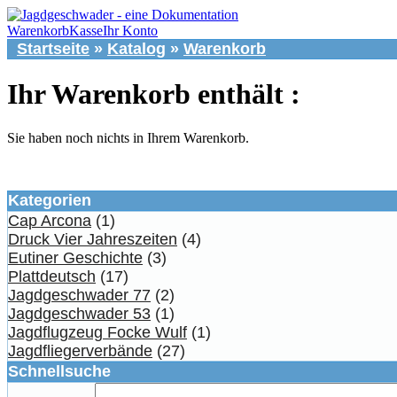
Warenkorb
Kasse
Ihr Konto
Startseite
»
Katalog
»
Warenkorb
Ihr Warenkorb enthält :
Sie haben noch nichts in Ihrem Warenkorb.
Kategorien
Cap Arcona
(1)
Druck Vier Jahreszeiten
(4)
Eutiner Geschichte
(3)
Plattdeutsch
(17)
Jagdgeschwader 77
(2)
Jagdgeschwader 53
(1)
Jagdflugzeug Focke Wulf
(1)
Jagdfliegerverbände
(27)
Schnellsuche