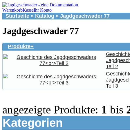
Warenkorb
Kasse
Ihr Konto
Startseite
»
Katalog
»
Jagdgeschwader 77
Jagdgeschwader 77
Produkte+
Geschicht
Jagdgesc
Teil 2
Geschicht
Jagdgesc
Teil 3
angezeigte Produkte:
1
bis
Kategorien