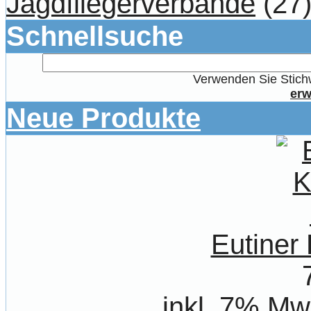
Jagdfliegerverbände
(27
Schnellsuche
Verwenden Sie Stichw
erw
Neue Produkte
Eutiner
inkl. 7% Mw