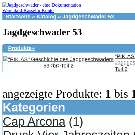
Warenkorb
Kasse
Ihr Konto
Startseite
»
Katalog
»
Jagdgeschwader 53
Jagdgeschwader 53
Produkte+
"PIK-AS
Jagdges
Teil 2
angezeigte Produkte:
1
bis
Kategorien
Cap Arcona
(1)
Druck Vier Jahreszeiten