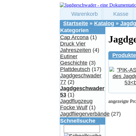
Warenkorb
Kasse
Startseite
»
Katalog
»
Jagdg
Kategorien
Jagdg
Cap Arcona
(1)
Druck Vier
Jahreszeiten
(4)
Produkt
Eutiner
Geschichte
(3)
Plattdeutsch
(17)
Jagdgeschwader
77
(2)
Jagdgeschwader
53
(1)
Jagdflugzeug
angezeigte Pr
Focke Wulf
(1)
Jagdfliegerverbände
(27)
Schnellsuche