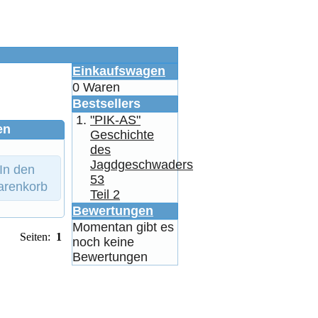
Einkaufswagen
0 Waren
Bestsellers
"PIK-AS"
en
Geschichte
des
Jagdgeschwaders
In den
53
renkorb
Teil 2
Bewertungen
Momentan gibt es
Seiten:
1
noch keine
Bewertungen