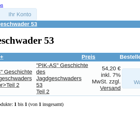
Ihr Konto
eschwader 53
eschwader 53
e+
Preis
Bestell
"PIK-AS" Geschichte
54,20 €
des
inkl. 7%
Jagdgeschwaders
MwSt. zzgl.
Wa
53
Versand
Teil 2
odukte:
1
bis
1
(von
1
insgesamt)