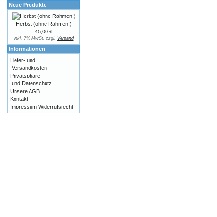
Neue Produkte
Herbst (ohne Rahmen!)
45,00 €
inkl. 7% MwSt. zzgl.
Versand
Informationen
Liefer- und
Versandkosten
Privatsphäre
und Datenschutz
Unsere AGB
Kontakt
Impressum
Widerrufsrecht