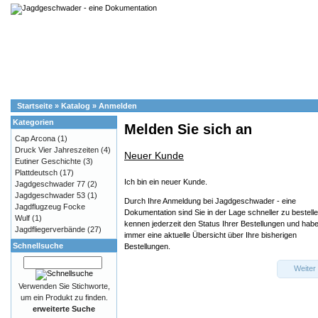
Startseite
»
Katalog
»
Anmelden
Kategorien
Melden Sie sich an
Cap Arcona
(1)
Druck Vier Jahreszeiten
(4)
Neuer Kunde
Eutiner Geschichte
(3)
Plattdeutsch
(17)
Ich bin ein neuer Kunde.
Jagdgeschwader 77
(2)
Jagdgeschwader 53
(1)
Durch Ihre Anmeldung bei Jagdgeschwader - eine
Jagdflugzeug Focke
Dokumentation sind Sie in der Lage schneller zu bestelle
Wulf
(1)
kennen jederzeit den Status Ihrer Bestellungen und hab
Jagdfliegerverbände
(27)
immer eine aktuelle Übersicht über Ihre bisherigen
Schnellsuche
Bestellungen.
Weiter
Verwenden Sie Stichworte,
um ein Produkt zu finden.
erweiterte Suche