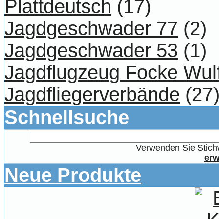
Plattdeutsch
(17)
Jagdgeschwader 77
(2)
Jagdgeschwader 53
(1)
Jagdflugzeug Focke Wul
Jagdfliegerverbände
(27
Schnellsuche
Verwenden Sie Stichw
erw
Neue Produkte