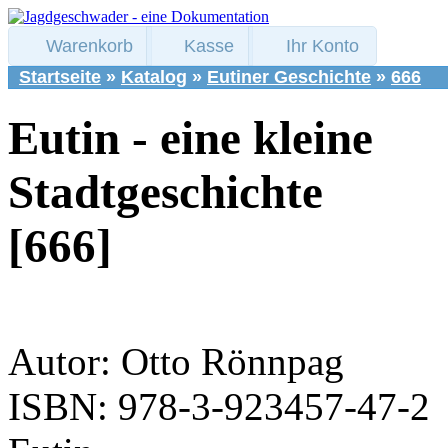
Warenkorb
Kasse
Ihr Konto
Startseite
»
Katalog
»
Eutiner Geschichte
»
666
Eutin - eine kleine
Stadtgeschichte
[666]
Autor: Otto Rönnpag
ISBN: 978-3-923457-47-2