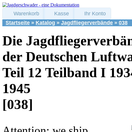
Warenkorb
Kasse
Ihr Konto
Startseite
»
Katalog
»
Jagdfliegerverbände
»
038
Die Jagdfliegerverbä
der Deutschen Luftwa
Teil 12 Teilband I 193
1945
[038]
Attention: we ship