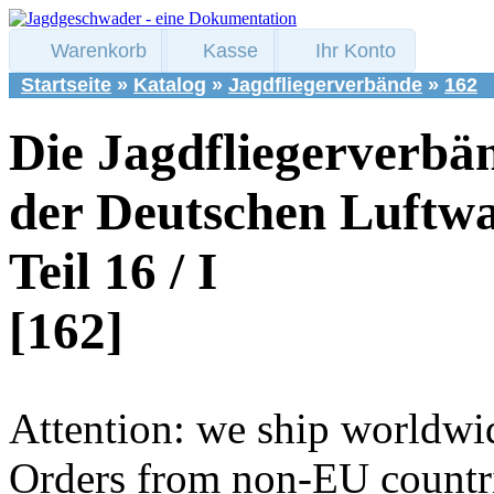
Warenkorb
Kasse
Ihr Konto
Startseite
»
Katalog
»
Jagdfliegerverbände
»
162
Die Jagdfliegerverbä
der Deutschen Luftwa
Teil 16 / I
[162]
Attention: we ship worldwi
Orders from non-EU countri