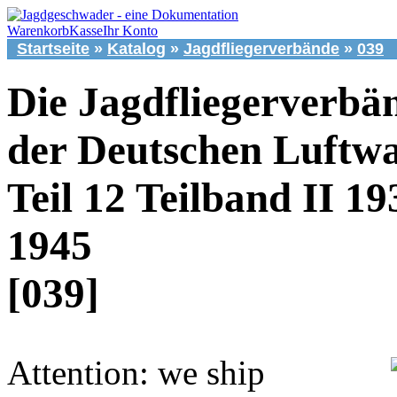
Warenkorb
Kasse
Ihr Konto
Startseite
»
Katalog
»
Jagdfliegerverbände
»
039
Die Jagdfliegerverbä
der Deutschen Luftwa
Teil 12 Teilband II 19
1945
[039]
Attention: we ship