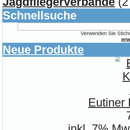
Jagdfliegerverbände
(2
Schnellsuche
Verwenden Sie Stichw
erw
Neue Produkte
Eutiner
inkl. 7% Mw