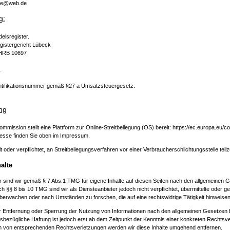
gge@web.de
g:
elsregister.
gistergericht Lübeck
 HRB 10697
:
ntifikationsnummer gemäß §27 a Umsatzsteuergesetz:
ung
mmission stellt eine Plattform zur Online-Streitbeilegung (OS) bereit:
https://ec.europa.eu/c
esse finden Sie oben im Impressum.
it oder verpflichtet, an Streitbeilegungsverfahren vor einer Verbraucherschlichtungsstelle tei
alte
r sind wir gemäß § 7 Abs.1 TMG für eigene Inhalte auf diesen Seiten nach den allgemeinen 
ch §§ 8 bis 10 TMG sind wir als Diensteanbieter jedoch nicht verpflichtet, übermittelte oder 
berwachen oder nach Umständen zu forschen, die auf eine rechtswidrige Tätigkeit hinweisen
ur Entfernung oder Sperrung der Nutzung von Informationen nach den allgemeinen Gesetzen b
esbezügliche Haftung ist jedoch erst ab dem Zeitpunkt der Kenntnis einer konkreten Rechtsve
 von entsprechenden Rechtsverletzungen werden wir diese Inhalte umgehend entfernen.