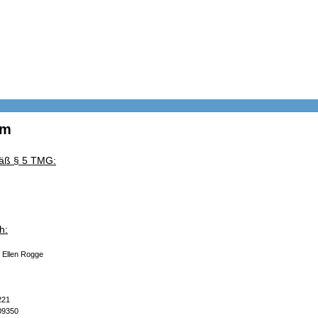
um
äß § 5 TMG:
h:
: Ellen Rogge
221
09350