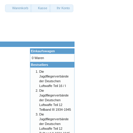
Warenkorb
Kasse
Ihr Konto
Einkaufswagen
0 Waren
Bestsellers
Die
Jagdfliegerverbände
der Deutschen
Luftwaffe Teil 16 / I
Die
Jagdfliegerverbände
der Deutschen
Luftwaffe Teil 12
Teilband III 1934-1945
Die
Jagdfliegerverbände
der Deutschen
Luftwaffe Teil 12