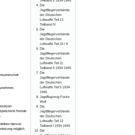
Teilband II 1934-1945
Die
Jagdfliegerverbände
der Deutschen
Luftwaffe Teil 13
Teilband IV
Die
Jagdfliegerverbände
der Deutschen
Luftwaffe Teil 15 / II
Die
Jagdfliegerverbände
der Deutschen
Luftwaffe Teil 11
Teilband II 1934-1945
Die
onsumers/odr
.
Jagdfliegerverbände
der Deutschen
Luftwaffe Teil 5 1934-
lzunehmen.
1945
Jagdflugzeug Focke
Wulf
Gesetzen
Die
gespeicherte fremde
Jagdfliegerverbände
.
der Deutschen
Luftwaffe Teil 12
leiben hiervon
Teilband I 1934-1945
rletzung möglich.
Die