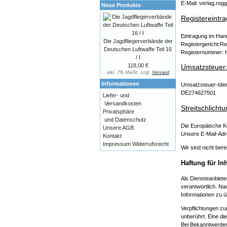
E-Mail: verlag.ro
Neue Produkte
Registereintra
Eintragung im Hand
Die Jagdfliegerverbände der
Registergericht:Re
Deutschen Luftwaffe Teil 16
Registernummer:
/ I
118,00 €
Umsatzsteuer
inkl. 7% MwSt. zzgl.
Versand
Informationen
Umsatzsteuer-Ide
DE274627501
Liefer- und
Versandkosten
Streitschlicht
Privatsphäre
und Datenschutz
Die Europäische Ko
Unsere AGB
Unsere E-Mail-Adr
Kontakt
Impressum
Widerrufsrecht
Wir sind nicht bere
Haftung für Inh
Als Diensteanbiete
verantwortlich. Na
Informationen zu ü
Verpflichtungen z
unberührt. Eine di
Bei Bekanntwerden