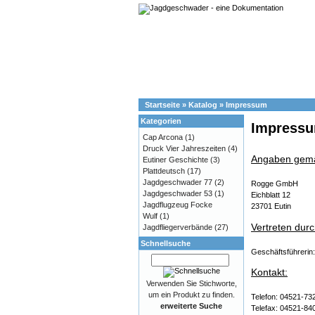
Startseite
»
Katalog
»
Impressum
Kategorien
Impress
Cap Arcona
(1)
Druck Vier Jahreszeiten
(4)
Angaben gem
Eutiner Geschichte
(3)
Plattdeutsch
(17)
Jagdgeschwader 77
(2)
Rogge GmbH
Jagdgeschwader 53
(1)
Eichblatt 12
Jagdflugzeug Focke
23701 Eutin
Wulf
(1)
Vertreten durc
Jagdfliegerverbände
(27)
Schnellsuche
Geschäftsführerin
Kontakt:
Verwenden Sie Stichworte,
um ein Produkt zu finden.
Telefon: 04521-73
erweiterte Suche
Telefax: 04521-84