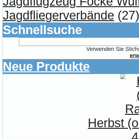
Jagdflugzeug Focke Wul
Jagdfliegerverbände
(27
Schnellsuche
Verwenden Sie Stichw
erw
Neue Produkte
Herbst (
4