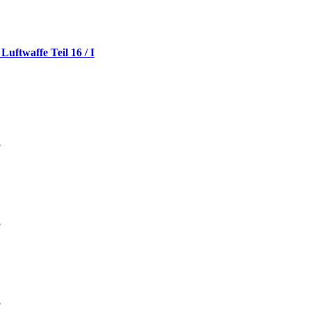
uftwaffe Teil 16 / I
5
5
5