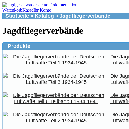
Warenkorb
Kasse
Ihr Konto
Startseite
»
Katalog
»
Jagdfliegerverbände
Jagdfliegerverbände
Produkte
Die Jag
Luftwaff
Die Jag
Luftwaff
Die Jag
Luftwaff
Die Jag
Luftwaff