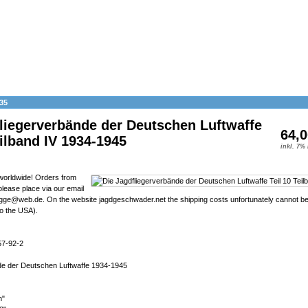
35
liegerverbände der Deutschen Luftwaffe
64,0
eilband IV 1934-1945
inkl. 7%
 worldwide! Orders from
lease place via our email
gge@web.de. On the website jagdgeschwader.net the shipping costs unfortunately cannot be 
o the USA).
57-92-2
de der Deutschen Luftwaffe 1934-1945
n"