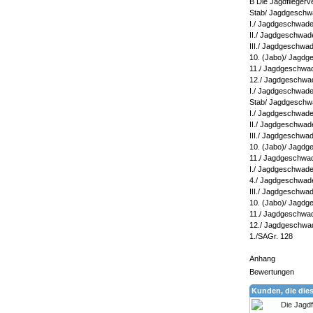
B Die Jagdflieger
Stab/ Jagdgeschwa
I./ Jagdgeschwader
II./ Jagdgeschwade
III./ Jagdgeschwad
10. (Jabo)/ Jagdg
11./ Jagdgeschwade
12./ Jagdgeschwade
I./ Jagdgeschwade
Stab/ Jagdgeschwa
I./ Jagdgeschwader
II./ Jagdgeschwade
III./ Jagdgeschwad
10. (Jabo)/ Jagdg
11./ Jagdgeschwad
I./ Jagdgeschwade
4./ Jagdgeschwade
III./ Jagdgeschwa
10. (Jabo)/ Jagdg
11./ Jagdgeschwad
12./ Jagdgeschwad
1./SAGr. 128
Anhang
Bewertungen
Kunden, die die