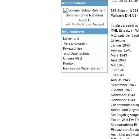
"1.1. bis 31.12.194
Neue Produkte
635 Seiten mit 233
Sommer (ohne Rahmen)
Faltkarte DIN A 1
45,00 €
inkl. 7% MwSt. zzgl.
Versand
Inhaltsverzeichnis 
XVII. Einsatz im 
Informationen
A Einsatz der Jag
Liefer- und
Einleitung
Versandkosten
Januar 1943
Privatsphäre
Februar 1943
und Datenschutz
März 1943
Unsere AGB
April 1943
Kontakt
Mai 1943
Impressum
Widerrufsrecht
Juni 1943
Juli 1943
August 1943
September 1943
Oktober 1943
November 1943
Dezember 1943
Zusammenfassun
Aufbau und Organi
Die Jagdflugzeuge
Focke-Wulf Fw 19
Messerschmitt Bf 
Einsatz von Sonde
Anstriche und Mar