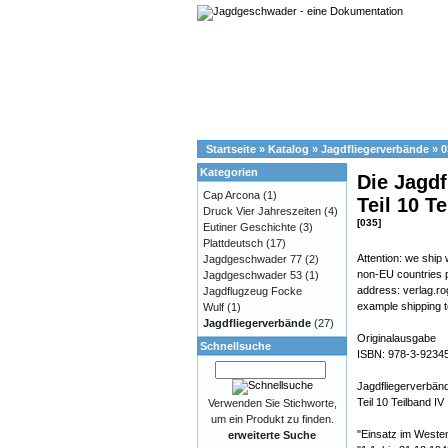
Startseite
»
Katalog
»
Jagdfliegerverbände
»
0
Kategorien
Die Jagdf
Cap Arcona
(1)
Teil 10 T
Druck Vier Jahreszeiten
(4)
[035]
Eutiner Geschichte
(3)
Plattdeutsch
(17)
Attention: we ship
Jagdgeschwader 77
(2)
non-EU countries p
Jagdgeschwader 53
(1)
address: verlag.ro
Jagdflugzeug Focke
example shipping t
Wulf
(1)
Jagdfliegerverbände
(27)
Originalausgabe
Schnellsuche
ISBN: 978-3-9234
Jagdfliegerverbän
Teil 10 Teilband IV
Verwenden Sie Stichworte,
um ein Produkt zu finden.
"Einsatz im Weste
erweiterte Suche