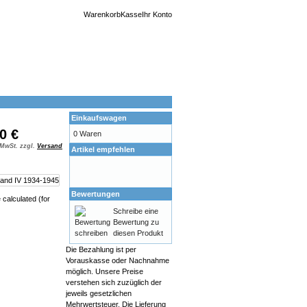
Warenkorb
Kasse
Ihr Konto
Einkaufswagen
0 €
0 Waren
 MwSt. zzgl.
Versand
Artikel empfehlen
Bewertungen
calculated (for
Schreibe eine
Bewertung zu
diesen Produkt
Die Bezahlung ist per
Vorauskasse oder Nachnahme
möglich. Unsere Preise
verstehen sich zuzüglich der
jeweils gesetzlichen
Mehrwertsteuer. Die Lieferung