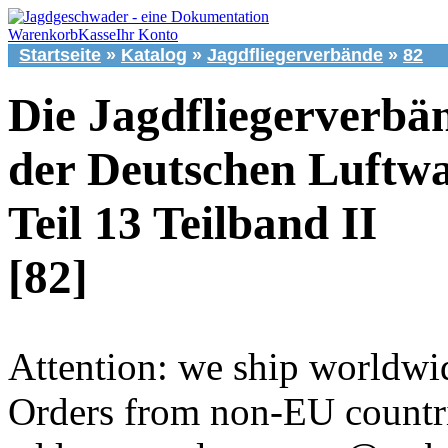
Warenkorb
Kasse
Ihr Konto
Startseite
»
Katalog
»
Jagdfliegerverbände
»
82
Die Jagdfliegerverbä
der Deutschen Luftwa
Teil 13 Teilband II
[82]
Attention: we ship worldwi
Orders from non-EU countri